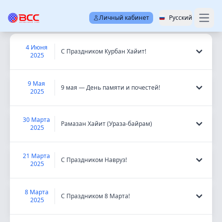
НОВОСТИ
Личный кабинет
Русский
Open
4 Июня
С Праздником Курбан Хайит!
2025
9 Мая
9 мая — День памяти и почестей!
2025
30 Марта
Рамазан Хайит (Ураза-байрам)
2025
21 Марта
С Праздником Навруз!
2025
8 Марта
С Праздником 8 Марта!
2025