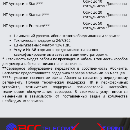
Офис до 10
ИТ Аутсорсинг Start***
Договорная
сотрудников
Офис до 20
ИТ Аутсорсинг Standart***
Договорная
сотрудников
Офис до 50
ИТ Аутсорсинг Premium***
Договорная
сотрудников
Наивысший уровень абонентского обслуживания и сервиса;
Техническая поддержка 24/7/365;
Цены указаны с учетом 12% НДС.
Услуги Ит-Айтсорсинга предоставляются высоко
квалифицированными сетевыми администраторами.
*
В стоимость входят работы по прокладке и кабель. Стоимость коробов
для укладки кабеля в стоимость не включена.
**
Серверное оборудование передается в собственность Абонента.
Бесплатно предоставляется поддержка сервера в течении 2-х месяцев.
***
Регулярное посещение офиса Абонента согласно утвержденному
регламенту. Полная техническая поддержка ПК и периферийных
устройств, техническая поддержка пользователей, настройка,
техническое обслуживание серверов. В стоимость услуг вносятся
изменения в зависимости от поставленных задач и количества
необходимых сервисов.