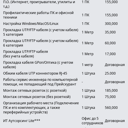
П.О. (Интернет, проигрыватели, утилиты и
1 ПК
155,000
т.д.)
Профилактические работы ПК и офисной
1 ПК
155,000
техники
Настройка Windows/MacOS/Linux
1 ПК
300,000
Прокладка UTP/FTP кабеля (с учетом кабеля)
1 Метр
35,000
5 категория
Прокладка UTP/FTP кабеля (с учетом кабеля)
1 Метр
60,000
6 категория
Прокладка UTP/FTP кабеля
1 Метр
17,000
(без учета кабеля)
Прокладка кабеля GPon/Оптика (с учетом
1 метр
Договорная
кабеля)
Обжим кабеля UTP коннектором RJ-45
1 Штука
25.000
Работы сервис-инженера по компьютерной
-
Договорная
помощи, не попадающий под Прейскурант
Монтаж сетевых розеток (с розеткой)
1 Штука
185,000
Монтаж сетевых розеток (без розеткой)
1 Штука
75,000
Организация рабочего места (Подключение
ПК и его комплектующих, а также
1 Штука
560,000
переферийных устройств)
Офис до 5
ИТ Аутсорсинг Lite***
Договорная
сотрудников